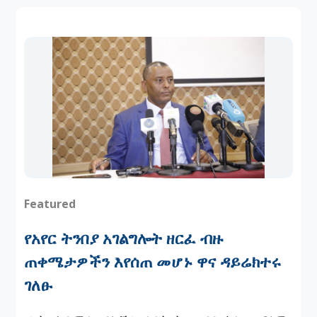
Featured
የአየር ትንበያ አገልግሎት ዘርፈ ብዙ
ጠቀሜታዎችን እየሰጠ መሆኑ ዋና ዳይሬክተሩ
ገለፁ