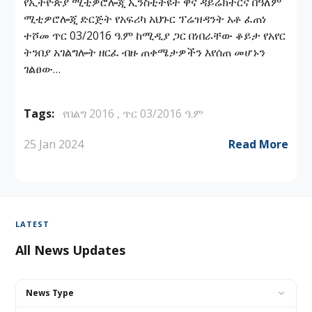
የኢትዮጵያ ሚቲዎሮሎጂ ኢንስቲትዩት ዋና ዳይሬክተርና በዓለም
ሚቲዎሮሎጂ ድርጅት የአፍሪካ አህጉር ፕሬዝዳንት አቶ ፈጠነ
ተሾመ ጥር 03/2016 ዓ.ም ከሚዲያ ጋር በነበራቸው ቆይታ የአየር
ትንበያ አገልግሎት ዘርፈ ብዙ ጠቀሜታዎችን እየሰጠ መሆኑን
ገልፀው…
Tags:
የበልግ 2016 ,
ጥር 03/2016 ዓ.ም
25 Jan 2024
Read More
LATEST
All News Updates
News Type