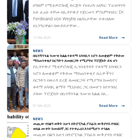
በዓለም የሚቲዎሮሎጂ ድርጅት የአፍሪካ አህጉር ፕሬዝዳንት
አቶ ፈጠነ ተሾመ በኢትዮጵያ የጀርመን ም/አምባሳደር Dr.
Ferdinand von Weyhe በፅ/ቤታቸው ተቀብለው
አነጋግረዋል፡፡ በውይይታቸው…
Read More
12 Feb 2025
NEWS
በቤንሻንጉል ጉሙዝ ክልል የቆላማ አካባቢን ኑሮን ለመቋቋም የቅድመ
ማስጠንቀቂያ ስርዓትን ለመዘርጋት የሚያግዝ ፕሮጀክት ይፋ ሆነ
የኢትዮጵያ ሚቲዎሮሎጂ ኢንስቲትዩት የቆላማ አካባቢን
ኑሮን ለመቋቋም የቅድመ ማስጠንቀቂያ ስራዎችንና
ስርዓትን በወረዳ ደረጃ ለመዘርጋት የሚያግዝ ከመስኖና
ቆላማ አካባቢ ልማት ሚኒስቴር ጋር በመሆን እየተገበረ
ያለው ፕሮጀክት በቤንሻንጉል ጉሙዝ ክልል በአ…
Read More
01 Feb 2025
NEWS
መጪው የበልግ ወቅት አሁን በትሮፒካል ፓስፊክ ውቅያኖስ የባህር
ወለል ሙቀት ከመደበኛ ጋር የተቀራረበ እንደሚሆን ተገልጸ
መጪው በልግ አሁን በትሮፒካል ፓስፊክ ውቅያኖስ የባህር