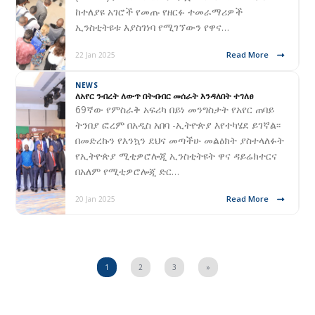
ከተለያዩ አገሮች የመጡ የዘርፉ ተመራማሪዎች
ኢንስቲትዩቱ እያስገነባ የሚገኘውን የዋና…
Read More
22 Jan 2025
NEWS
ለአየር ንብረት ለውጥ በትብብር መሰራት እንዳለበት ተገለፀ
69ኛው የምስራቅ አፍሪካ በይነ መንግስታት የአየር ጠባይ
ትንበያ ፎረም በአዲስ አበባ -ኢትዮጵያ እየተካሄደ ይገኛል፡፡
በመድረኩን የእንኳን ደህና መጣችሁ መልዕክት ያስተላለፉት
የኢትዮጵያ ሚቲዎሮሎጂ ኢንስቲትዩት ዋና ዳይሬክተርና
በአለም የሚቲዎሮሎጂ ድር…
Read More
20 Jan 2025
1
2
3
»