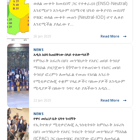
ወለል ሙቀት ከመደበኛ ጋር የተቀራረበ (ENSO-Neutral)
እንደሚሆን እንዲሁም የሰሜናዊ ህንድ ውቅያኖስ መደበኛ
የባህር ወለል ሙቀት መጠን (Neutral-IOD) ሆኖ ሊቆይ
እንደሚችል ያለፈው የ…
Read More
26 Jan 2025
NEWS
አዲስ አበባ ከጠበቅነው በላይ ተለውጣለች
የምስራቅ አፍሪካ በይነ መንግስታት የአየር ጠባይ ትንበያ
ማእከል ያዘጋጀውን 69ኛውን የቀጠናውን የአየር ጠባይ
ትንበያ ፎረምን ለመካፈል የመጡ የአባል አገራት
የሚቲዎሮሎጂ ተቋም ሃላፊዎችና ባለሙያዎች እንዲሁም
ሚዲያዎች በለውጥ ጎዳና ላይ ያለችውን አዲስ…
Read More
22 Jan 2025
NEWS
የዋና መስሪያ ቤት ህንፃ ጉብኝት
የኢትዮጵያ ሚቲዎሮሎጂ ኢንስቲትዩት ከምስራቅ አፍሪካ
በይነ መንግስታት የአየር ንብረት ትንበያ መተግበሪያ ማእከል
(ICPAC) ጋር በመተባበር ያዘጋጀው ፎረምን ለመካፈል