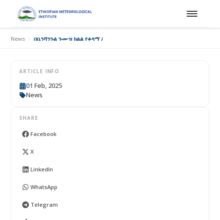
News
በቤንሻንጉል ጉሙዝ ክልል የቆላማ አካባቢን ኑሮን ለመቋቋም የቅድመ ማስጠንቀቂያ ስርዓትን ለ
ARTICLE INFO
01 Feb, 2025
News
SHARE
Facebook
X
LinkedIn
WhatsApp
Telegram