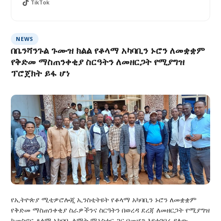
TikTok
NEWS
በቤንሻንጉል ጉሙዝ ክልል የቆላማ አካባቢን ኑሮን ለመቋቋም
የቅድመ ማስጠንቀቂያ ስርዓትን ለመዘርጋት የሚያግዝ
ፕሮጀክት ይፋ ሆነ
የኢትዮጵያ ሚቲዎሮሎጂ ኢንስቲትዩት የቆላማ አካባቢን ኑሮን ለመቋቋም
የቅድመ ማስጠንቀቂያ ስራዎችንና ስርዓትን በወረዳ ደረጃ ለመዘርጋት የሚያግዝ
ከመስኖና ቆላማ አካባቢ ልማት ሚኒስቴር ጋር በመሆን እየተገበረ ያለው