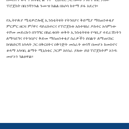
ፕሮጀክት በቤንሻንጉል ጉሙዝ ክልል በአሶሳ ከተማ ይፋ አደረገ፡፡
የኢትዮጵያ ሚቲዎሮሎጂ ኢንስቲትዩት የትንበያና ቅድሚያ ማስጠንቀቂያ
ምርምር ዘርፍ ም/ዋና ዳይሬክተርና የፕሮጀክቱ አስተባበሪ ዶክተር አሳምነው
ተሾመ መድረኩን በንግግር በከፈቱበት ወቅት ኢንስቲትዩቱ የጣቢያ ተደራሽነትን
ለማሳደግና የትንበያና ቅድመ ማስጠንቀቂያ ስራዎችን ይበልጥ ለማጠናከር
ከባለድርሻ አካላት ጋር በቅርበትና በቅንጅት መስራት ወሳኝ በመሆኑ ከመስኖና
ቆላማ አካባቢ ልማት ሚኒስቴር ጋርም እየሰራ ያለው ይህ ፕሮጀክትም አንዱ
መሆኑን ገልፀዋል፡፡