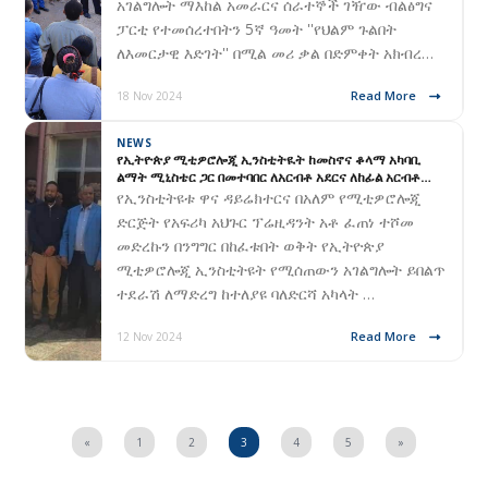
አገልግሎት ማእከል አመራርና ሰራተኞች ገዥው ብልፅግና
ፓርቲ የተመሰረተበትን 5ኛ ዓመት ''የህልም ጉልበት
ለእመርታዊ እድገት'' በሚል መሪ ቃል በድምቀት አክብረ…
Read More
18 Nov 2024
NEWS
የኢትዮጵያ ሚቲዎሮሎጂ ኢንስቲትዪት ከመስኖና ቆላማ አካባቢ
ልማት ሚኒስቴር ጋር በመተባበር ለአርብቶ አደርና ለከፊል አርብቶ
አደሩ የአየር ሁኔታና ጠባይ ቅድመ ማስጠንቀቂያ ስራዎችን ለመስራት
የኢንስቲትዩቱ ዋና ዳይሬክተርና በአለም የሚቲዎሮሎጂ
የሚያግዝ ፕሮጀክት ይፋ አደረገ
ድርጅት የአፍሪካ አህጉር ፕሬዚዳንት አቶ ፈጠነ ተሾመ
መድረኩን በንግግር በከፈቱበት ወቅት የኢትዮጵያ
ሚቲዎሮሎጂ ኢንስቲትዩት የሚሰጠውን አገልግሎት ይበልጥ
ተደራሽ ለማድረግ ከተለያዩ ባለድርሻ አካላት …
Read More
12 Nov 2024
«
1
2
3
4
5
»