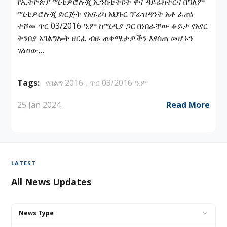
የኢትዮጵያ ሚቲዎሮሎጂ ኢንስቲትዩት ዋና ዳይሬክተርና በዓለም
ሚቲዎሮሎጂ ድርጅት የአፍሪካ አህጉር ፕሬዝዳንት አቶ ፈጠነ
ተሾመ ጥር 03/2016 ዓ.ም ከሚዲያ ጋር በነበራቸው ቆይታ የአየር
ትንበያ አገልግሎት ዘርፈ ብዙ ጠቀሜታዎችን እየሰጠ መሆኑን
ገልፀው…
Tags:
የበልግ 2016 ,
ጥር 03/2016 ዓ.ም
25 Jan 2024
Read More
LATEST
All News Updates
News Type