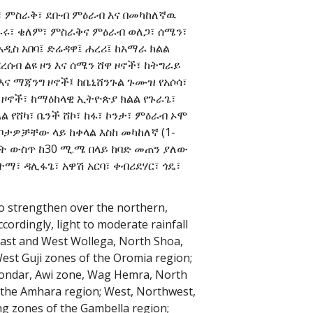
፣ ምስራቅ፣ ደቡብ ምዕራብ እና በመካከለኛዉ
ጉዱሩ፣ ቄለም፣ ምስራቅና ምዕራብ ወለጋ፣ ሰሜን፣
ዲስ አበባ፤ ድሬዳዋ፤ ሐረሪ፤ ከአማራ ክልል
ሰብ ልዩ ዞን እና ሰሜን ሸዋ ዞኖች፣ ከትግራይ
እና ማጃንግ ዞኖች፤ ከቤኒሸንጉል ጉሙዝ የአሶሳ፣
ን ዞኖች፣ ከማዕከላዊ ኢትዮጵያ ክልል የጉራጌ፣
ል የሸካ፣ ቤንች ሸኮ፣ ከፋ፣ ኮንታ፣ ምዕራብ ኦሞ
ቦታዎቻቸው ላይ ከቀላል እስከ መካከለኛ (1-
ዓት ውስጥ ከ30 ሚ.ሜ በላይ ከባድ መጠን ያለው
ተማ፣ ዳሊፋጌ፣ አዋሽ አርባ፣ ቀብሪደሃር፣ ጎዴ፣
to strengthen over the northern,
ordingly, light to moderate rainfall
East and West Wollega, North Shoa,
West Guji zones of the Oromia region;
Gondar, Awi zone, Wag Hemra, North
 the Amhara region; West, Northwest,
ng zones of the Gambella region;