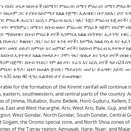
ሆኑ የአየር ሁኔታ ክስተቶች በሰሜን፣ ምዕራብ፣ ሰሜን ምዕራብ፣ ሰሜን ምስራቅ
፡ ከዚሁም ጋር ተያይዞ ከኦሮሚያ ክልል የጅማ፣ ኢሉባቦር፣ ቡኖ በደሌ፣ ሆሮ 
 ምስራቅ ሐረርጌ፣ አርሲና ምዕራብ አርሲ፣ ባሌ፣ ጉጂና ምዕራብ ጉጂ ዞኖች፤ አ
ዊ ዞን፣ ዋግኸምራ፣ ሰሜንና ደቡብ ወሎ፣ ምዕራብና ምስራቅ ጎጃም፣ የኦሮሞ ብሄረ
፣ ማዕከላዊና ደቡብ ምስራቅ ዞኖች ከጋምቤላ ክልል የአኝዋክ፣ ኢታንግ፣ ኑዌር 
 የአውሲ፣ ቅልበቲ፣ ጋቢ፣ ሀሪ እና ፋንቲ ዞኖች፤ ከሶማሌ ክልል የሲቲ እና ፋፈ
 ዞን፣ ሀላባ፣ ሀድያ፣ ከምባታ እና ጠምባሮ ዞኖች፤ ከደቡብ ምዕራብ ኢትዮጵያ ክል
ከደቡብ ኢትዮጵያ ክልል የወላይታ፣ ጋሞ፣ ጎፋ፣ ባሰኬቶ እና ጌዲኦ ዞኖች በብዙ 
ም በጅማ፣ ደቡብ ጎንደር፣ የም ልዩ ዞን፣ ጉራጌ እና አርሲ ዞኖች ላይ በ24 ሰ
ጋምቤላ፣ ፉኝዶ፣ አቦቦ፣ በመልካ ጀብዱ፣ ማይሀንሳ፣ መሆኒ፣ ድሬዳዋ፣ አይሻ፣ መ
35 እስከ 40 ዲግሪ ሴልሽየስ ሆኖ ይመዘገባል፡፡
ble for the formation of the Kiremt rainfall will continue 
eastern, southwestern, and central parts of the country. Acc
as of Jimma, Illubabor, Buno Bedele, Horo Guduru, Kellem, 
, East and West Hararghe, Arsi, West Arsi, Bale, Guji, and 
region; West Gondar, North Gondar, South Gondar, Central 
st Gojjam, the Oromo special zone, and North Shoa zones of
Zones of the Tigray region; Agnuwak, Itang, Nuer, and Maja