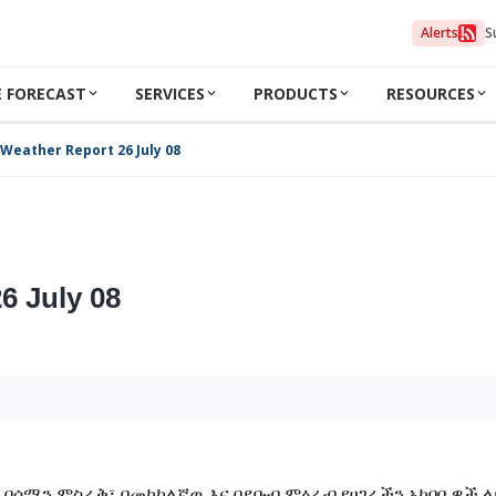
Alerts
S
 FORECAST
SERVICES
PRODUCTS
RESOURCES
 Weather Report 26 July 08
6 July 08
በሰሜን ምስራቅ፣ በመካከለኛዉ እና በደቡብ ምዕራብ የሀገራችን አካባቢዎች ላይ