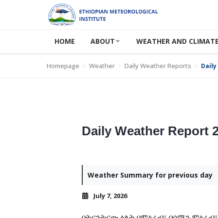
HOME
ABOUT
WEATHER AND CLIMATE
Homepage
Weather
Daily Weather Reports
Daily
Daily Weather Report 2
Weather Summary for previous day
July 7, 2026
በትናንትናው ዕለት በምዕራብ፣ በሰሜን ምዕራብ፣ 