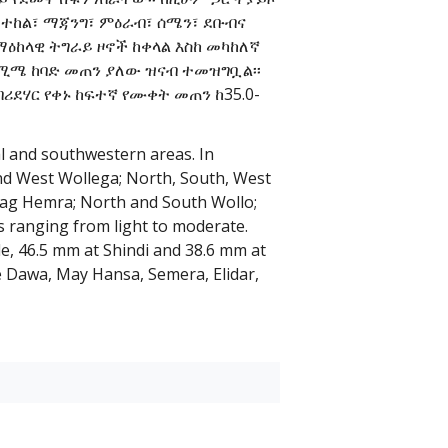
መተከል፣ ማጃንግ፣ ምዕራብ፣ ሰሜን፣ ደቡብና
ማዕከላዊ ትግራይ ዞኖች ከቀላል እስከ መካከለኛ
8.6 ሚሜ ከባድ መጠን ያለው ዝናብ ተመዝግቧል፡፡
ሪደሃር የቀኑ ከፍተኛ የሙቀት መጠን ከ35.0-
al and southwestern areas. In
and West Wollega; North, South, West
Wag Hemra; North and South Wollo;
 ranging from light to moderate.
le, 46.5 mm at Shindi and 38.6 mm at
e Dawa, May Hansa, Semera, Elidar,