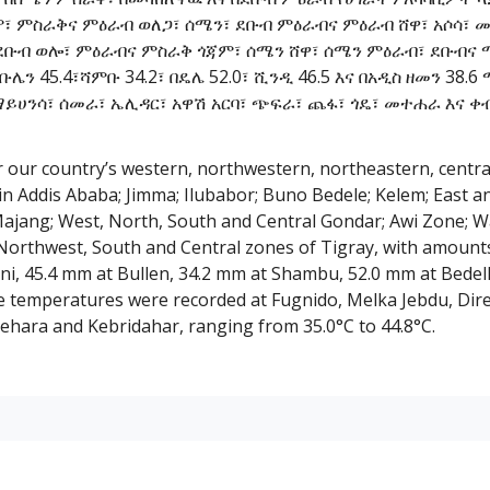
ለም፣ ምስራቅና ምዕራብ ወለጋ፣ ሰሜን፣ ደቡብ ምዕራብና ምዕራብ ሸዋ፣ አሶሳ፣ 
 ደቡብ ወሎ፣ ምዕራብና ምስራቅ ጎጃም፣ ሰሜን ሸዋ፣ ሰሜን ምዕራብ፣ ደቡብና 
ቡሌን 45.4፣ሻምቡ 34.2፣ በዴሌ 52.0፣ ሺንዲ 46.5 እና በአዲስ ዘመን 3
ማይሀንሳ፣ ሰመራ፣ ኤሊዳር፣ አዋሽ አርባ፣ ጭፍራ፣ ጨፋ፣ ጎዴ፣ መተሐራ እና ቀብ
er our country’s western, northwestern, northeastern, centr
d in Addis Ababa; Jimma; Ilubabor; Buno Bedele; Kelem; East 
 Majang; West, North, South and Central Gondar; Awi Zone; 
Northwest, South and Central zones of Tigray, with amounts
gni, 45.4 mm at Bullen, 34.2 mm at Shambu, 52.0 mm at Bedel
e temperatures were recorded at Fugnido, Melka Jebdu, Dir
ehara and Kebridahar, ranging from 35.0°C to 44.8°C.