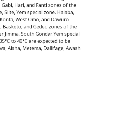
abi, Hari, and Fanti zones of the
, Silte, Yem special zone, Halaba,
a, Konta, West Omo, and Dawuro
a, Basketo, and Gedeo zones of the
over Jimma, South Gondar,Yem special
5°C to 40°C are expected to be
wa, Aisha, Metema, Dallifage, Awash