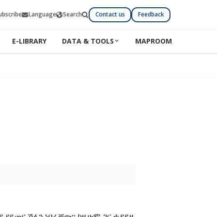
ubscribe
Language
Search
Contact us
Feedback
E-LIBRARY
DATA & TOOLS
MAPROOM
 የደመና ሽፋን ነበራቸው፡፡ ከዚሁም ጋር ተያይዞ