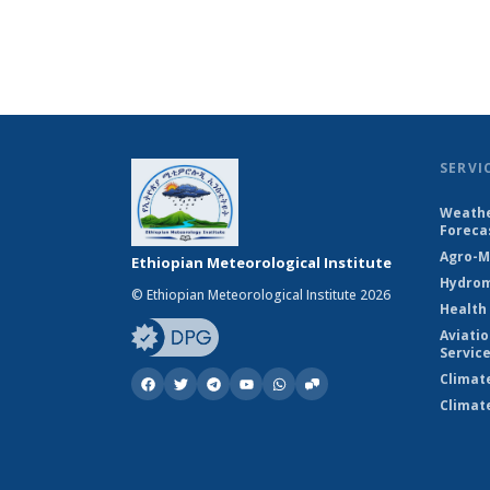
SERVI
Weathe
Foreca
Agro-M
Ethiopian Meteorological Institute
Hydrom
© Ethiopian Meteorological Institute 2026
Health
Aviati
Servic
Climat
Climat