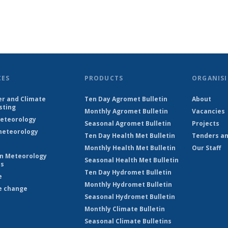
CES
PRODUCTS
ORGANISI
r and Climate
Ten Day Agromet Bulletin
About
sting
Monthly Agromet Bulletin
Vacancies
eteorology
Seasonal Agromet Bulletin
Projects
eteorology
Ten Day Health Met Bulletin
Tenders an
Monthly Health Met Bulletin
Our Staff
on Meteorology
Seasonal Health Met Bulletin
es
Ten Day Hydromet Bulletin
e
Monthly Hydromet Bulletin
e change
Seasonal Hydromet Bulletin
Monthly Climate Bulletin
Seasonal Climate Bulletins