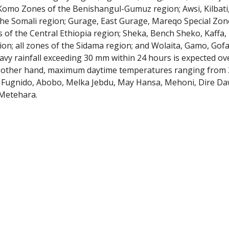
mo Zones of the Benishangul-Gumuz region; Awsi, Kilbati, G
 the Somali region; Gurage, East Gurage, Mareqo Special Zone
of the Central Ethiopia region; Sheka, Bench Sheko, Kaff
on; all zones of the Sidama region; and Wolaita, Gamo, Gof
heavy rainfall exceeding 30 mm within 24 hours is expected 
e other hand, maximum daytime temperatures ranging from 3
a, Fugnido, Abobo, Melka Jebdu, May Hansa, Mehoni, Dire Da
 Metehara.