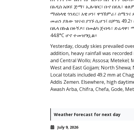
በአዲስ አበባ፤ ጅማ፣ ኢሉባቦር፣ ቡኖ በደሌ፣ ቄ
ማዕከላዊ ጎንደር፣ አዊ ዞን፣ ዋግኸምራ፣ ሰሜንና
መጠን ያለው ዝናብ ያገኙ ሲሆን፤ በቻግኒ 49.2፣ 
በሌላ በኩል በፉኝዶ፣ በመልካ ጀብዱ፣ ድሬዳዋ፣ 
44.8°C ሆኖ ተመዝግቧል፡፡
Yesterday, cloudy skies prevailed ov
addition, heavy rainfall was recorde
and Central Wollo; Assosa; Metekel;
West and East Gojjam; North Shewa; 
Local totals included 49.2 mm at Cha
Addis Zemen. Elsewhere, high daytim
Awash Arba, Chifra, Chefa, Gode, Met
Weather Forecast for next day
July 9, 2026