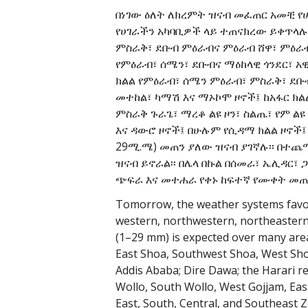
በነገው ዕለት ለክረምት ዝናብ መፈጠር አመቺ የ
የሀገራችን አካባቢዎች ላይ ተጠናክረው ይቀጥላሉ፡
ምስራቅ፣ ደቡብ ምዕራብና ምዕራብ ሸዋ፣ ምዕራብና
የምዕራብ፣ ሰሜን፣ ደቡብና ማዕከላዊ ጎንደር፣ አ
ክልል የምዕራብ፣ ሰሜን ምዕራብ፣ ምስራቅ፣ ደቡብ
መተከል፣ ካማሽ እና ማኦኮሞ ዞኖች፤ ከአፋር ክልል
ምስራቅ ጉራጌ፣ ማረቆ ልዩ ዞን፣ ስልጤ፣ የም ልዩ
እና ዳውሮ ዞኖች፤ በሁሉም የሲዳማ ክልል ዞኖች፤ 
29ሚ.ሜ) መጠን ያለው ዝናብ ያገኛሉ፡፡ በተጨማሪ
ዝናብ ይኖራል፡፡ በሌላ በኩል በሰመራ፣ ኤሊዳር፣ 
ጭፍራ እና መተሐራ የቀኑ ከፍተኛ የሙቀት መጠን ከ
Tomorrow, the weather systems favora
western, northwestern, northeastern, 
(1–29 mm) is expected over many are
East Shoa, Southwest Shoa, West Shoa
Addis Ababa; Dire Dawa; the Harari 
Wollo, South Wollo, West Gojjam, Ea
East, South, Central, and Southeast 